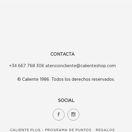
se
pueden
elegir
en
la
página
CONTACTA
de
+34 667 768 306 atencioncliente@calienteshop.com
producto
© Caliente 1986. Todos los derechos reservados.
SOCIAL
CALIENTE PLUS – PROGRAMA DE PUNTOS
REGALOS