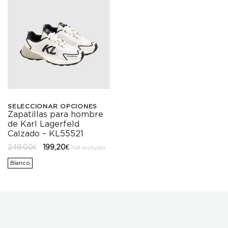
SELECCIONAR OPCIONES
Zapatillas para hombre
Este
de Karl Lagerfeld
producto
Calzado – KL55521
El
El
249,00
€
199,20
€
tiene
IVA incluido
precio
precio
original
actual
Blanco
múltiples
era:
es:
249,00€.
199,20€.
variantes.
Las
opciones