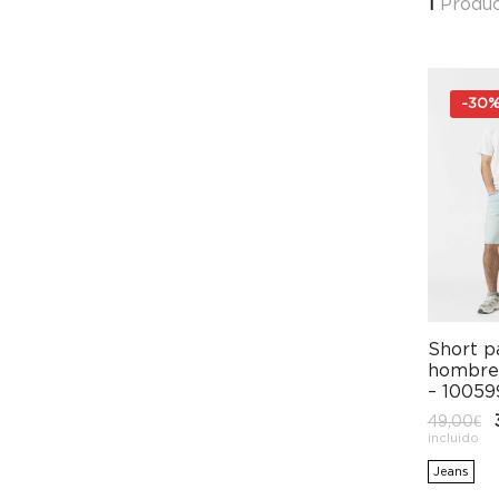
1
Produc
-
30
Short p
hombre 
– 10059
El
49,00
€
p
incluido
or
er
Jeans
4