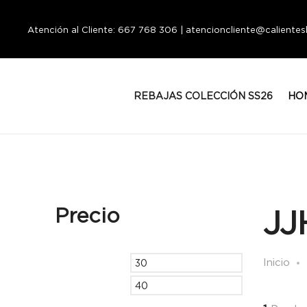
Atención al Cliente: 667 768 306 | atencioncliente@calient
REBAJAS COLECCIÓN SS26
HO
Precio
JJ
Inicio
Precio
Precio
mínimo
máximo