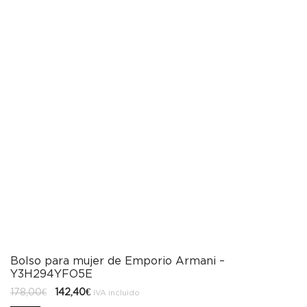
Bolso para mujer de Emporio Armani –
Y3H294YFO5E
El
El
178,00
€
142,40
€
IVA incluido
precio
precio