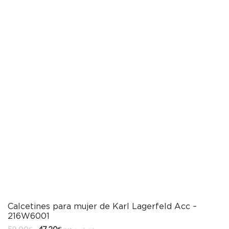
Calcetines para mujer de Karl Lagerfeld Acc –
216W6001
El
El