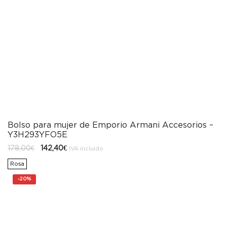
Bolso para mujer de Emporio Armani Accesorios –
Y3H293YFO5E
El
El
178,00
€
142,40
€
IVA incluido
precio
precio
original
actual
Rosa
era:
es:
178,00€.
142,40€.
-
20%