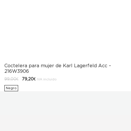
Coctelera para mujer de Karl Lagerfeld Acc –
216W3906
El
El
99,00
€
79,20
€
IVA incluido
precio
precio
original
actual
Negro
era:
es:
99,00€.
79,20€.