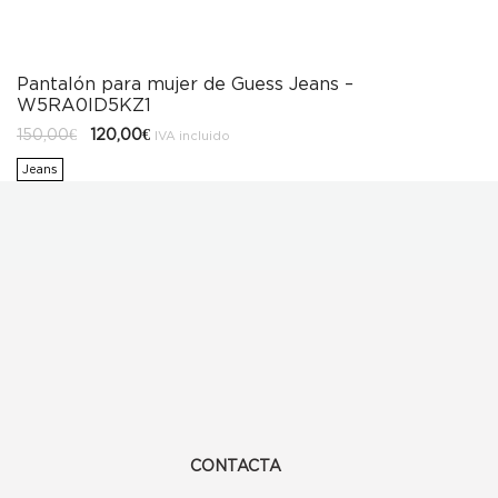
Pantalón para mujer de Guess Jeans –
W5RA0ID5KZ1
El
El
150,00
€
120,00
€
IVA incluido
precio
precio
original
actual
Jeans
era:
es:
150,00€.
120,00€.
CONTACTA