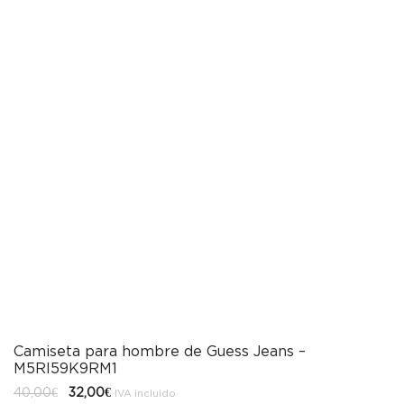
Camiseta para hombre de Guess Jeans –
M5RI59K9RM1
El
El
40,00
€
32,00
€
IVA incluido
precio
precio