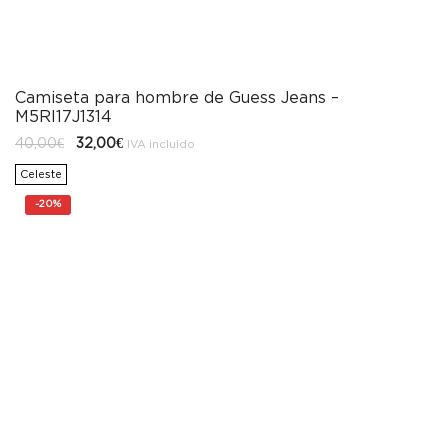
Camiseta para hombre de Guess Jeans –
M5RI17J1314
El
El
40,00
€
32,00
€
IVA incluido
precio
precio
original
actual
Celeste
era:
es:
40,00€.
32,00€.
-
20%