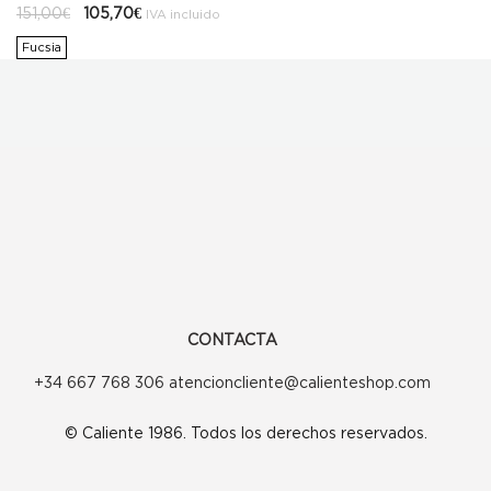
El
El
151,00
€
105,70
€
IVA incluido
precio
precio
original
actual
Fucsia
era:
es:
151,00€.
105,70€.
CONTACTA
+34 667 768 306 atencioncliente@calienteshop.com
© Caliente 1986. Todos los derechos reservados.