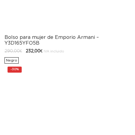
Bolso para mujer de Emporio Armani –
Y3D165YFO5B
El
El
290,00
€
232,00
€
IVA incluido
precio
precio
original
actual
Negro
era:
es:
290,00€.
232,00€.
-
30%