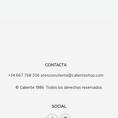
55,00€.
44,00€.
CONTACTA
+34 667 768 306 atencioncliente@calienteshop.com
© Caliente 1986. Todos los derechos reservados.
SOCIAL