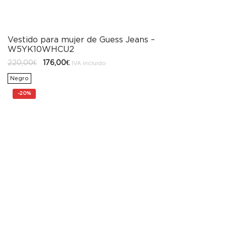
Vestido para mujer de Guess Jeans –
W5YK10WHCU2
El
El
220,00
€
176,00
€
IVA incluido
precio
precio
original
actual
Negro
era:
es:
220,00€.
176,00€.
-
20%