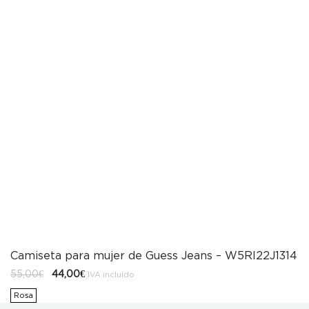
Camiseta para mujer de Guess Jeans – W5RI22J1314
El
El
55,00
€
44,00
€
IVA incluido
precio
precio
original
actual
Rosa
era:
es: