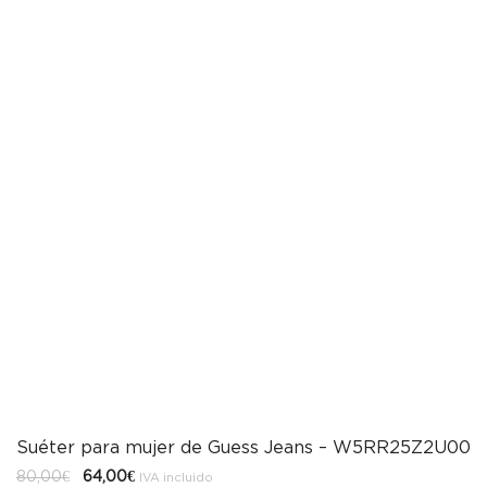
Suéter para mujer de Guess Jeans – W5RR25Z2U00
El
El
80,00
€
64,00
€
IVA incluido