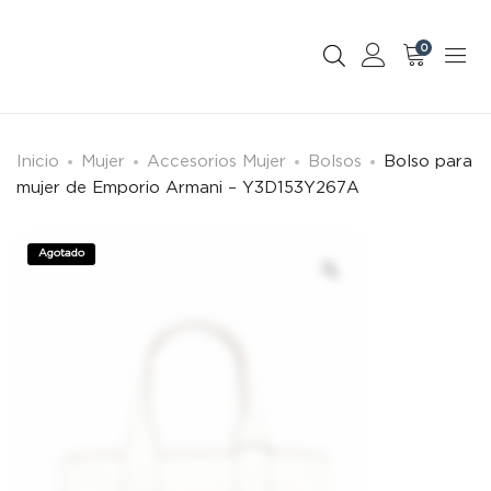
0
Inicio
Mujer
Accesorios Mujer
Bolsos
Bolso para
mujer de Emporio Armani – Y3D153Y267A
Agotado