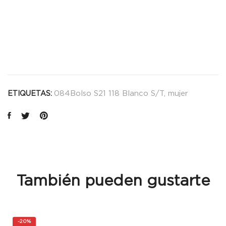
084Bolso S21 118 Blanco S/T
,
mujer
ETIQUETAS:
También pueden gustarte
-
20%