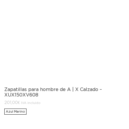
Zapatillas para hombre de A | X Calzado –
XUX150XV608
201,00
€
IVA incluido
Azul Marino