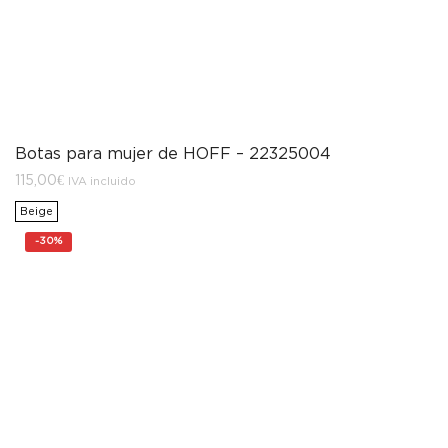
Botas para mujer de HOFF – 22325004
115,00
€
IVA incluido
Beige
-
30%