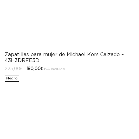
Zapatillas para mujer de Michael Kors Calzado –
43H3DRFE5D
El
El
225,00
€
180,00
€
IVA incluido
precio
precio
original
actual
Negro
era:
es:
225,00€.
180,00€.