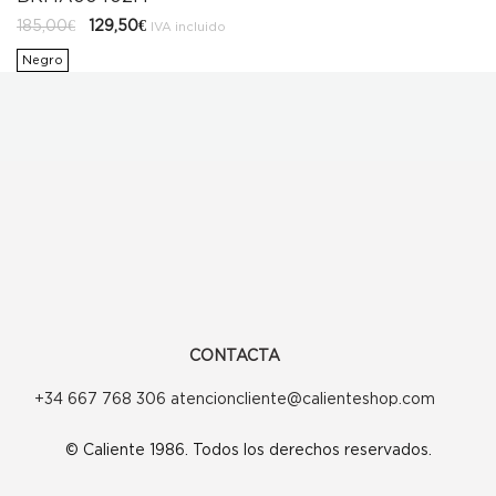
El
El
185,00
€
129,50
€
IVA incluido
precio
precio
original
actual
Negro
era:
es:
185,00€.
129,50€.
CONTACTA
+34 667 768 306 atencioncliente@calienteshop.com
© Caliente 1986. Todos los derechos reservados.