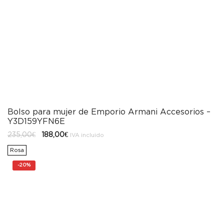
Bolso para mujer de Emporio Armani Accesorios –
Y3D159YFN6E
El
El
235,00
€
188,00
€
IVA incluido
precio
precio
original
actual
Rosa
era:
es:
235,00€.
188,00€.
-
20%