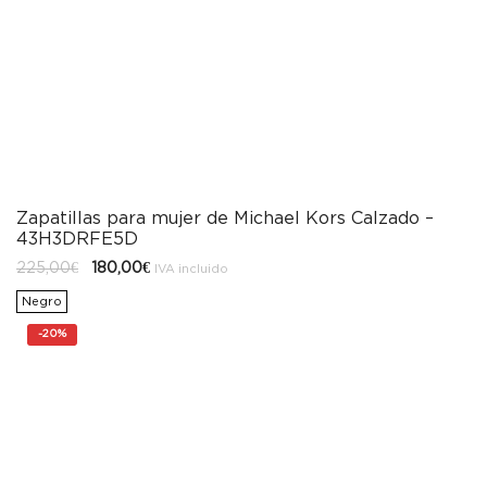
Zapatillas para mujer de Michael Kors Calzado –
43H3DRFE5D
El
El
225,00
€
180,00
€
IVA incluido
precio
precio
original
actual
Negro
era:
es:
225,00€.
180,00€.
-
20%