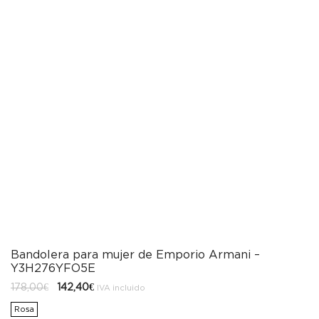
Bandolera para mujer de Emporio Armani –
Y3H276YFO5E
El
El
178,00
€
142,40
€
IVA incluido
precio
precio
original
actual
Rosa
era:
es: