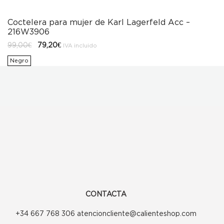
Coctelera para mujer de Karl Lagerfeld Acc –
216W3906
El
El
99,00
€
79,20
€
IVA incluido
precio
precio
original
actual
Negro
era:
es:
99,00€.
79,20€.
CONTACTA
+34 667 768 306 atencioncliente@calienteshop.com