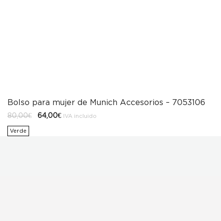
Bolso para mujer de Munich Accesorios – 7053106
El
El
80,00
€
64,00
€
IVA incluido
precio
precio
original
actual
Verde
era:
es:
80,00€.
64,00€.