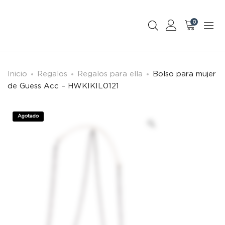
0
Inicio
Regalos
Regalos para ella
Bolso para mujer
de Guess Acc – HWKIKIL0121
Agotado