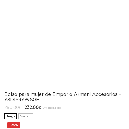
Bolso para mujer de Emporio Armani Accesorios –
Y3D159YWS0E
El
El
290,00
€
232,00
€
IVA incluido
precio
precio
original
actual
Beige
Marron
era:
es:
290,00€.
232,00€.
-
20%