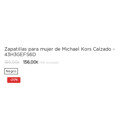
Zapatillas para mujer de Michael Kors Calzado –
43H3GEFS6D
El
El
195,00
€
156,00
€
IVA incluido
precio
precio
original
actual
Negro
era:
es:
195,00€.
156,00€.
-
20%