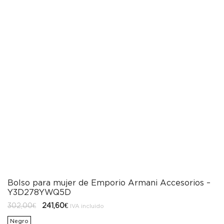
Bolso para mujer de Emporio Armani Accesorios –
Y3D278YWQ5D
El
El
302,00
€
241,60
€
IVA incluido
precio
precio
original
actual
Negro