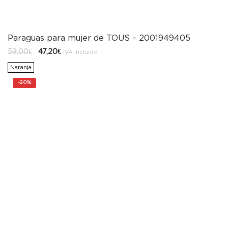
Paraguas para mujer de TOUS – 2001949405
El
El
59,00
€
47,20
€
IVA incluido
precio
precio
original
actual
Naranja
era:
es:
59,00€.
47,20€.
-
20%