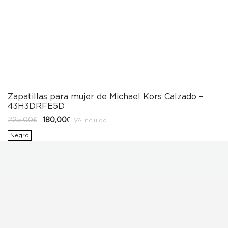
Zapatillas para mujer de Michael Kors Calzado –
43H3DRFE5D
El
El
225,00
€
180,00
€
IVA incluido
precio
precio
original
actual
Negro
era:
es:
225,00€.
180,00€.