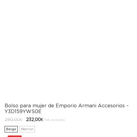
Bolso para mujer de Emporio Armani Accesorios –
Y3D159YWS0E
El
El
290,00
€
232,00
€
IVA incluido
precio
precio
original
actual
Beige
Marron
era:
es:
290,00€.
232,00€.