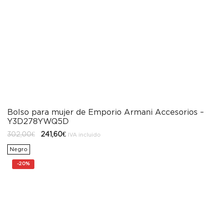
Bolso para mujer de Emporio Armani Accesorios –
Y3D278YWQ5D
El
El
302,00
€
241,60
€
IVA incluido
precio
precio
original
actual
Negro
era:
es:
302,00€.
241,60€.
-
20%