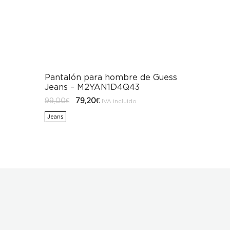
Pantalón para hombre de Guess
Jeans – M2YAN1D4Q43
El
El
99,00
€
79,20
€
IVA incluido
precio
precio
original
actual
Jeans
era:
es:
99,00€.
79,20€.