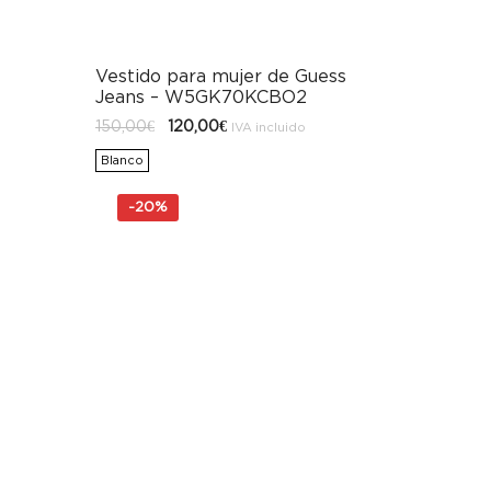
Vestido para mujer de Guess
Jeans – W5GK70KCBO2
El
El
150,00
€
120,00
€
IVA incluido
precio
precio
original
actual
Blanco
era:
es:
150,00€.
120,00€.
-
20%