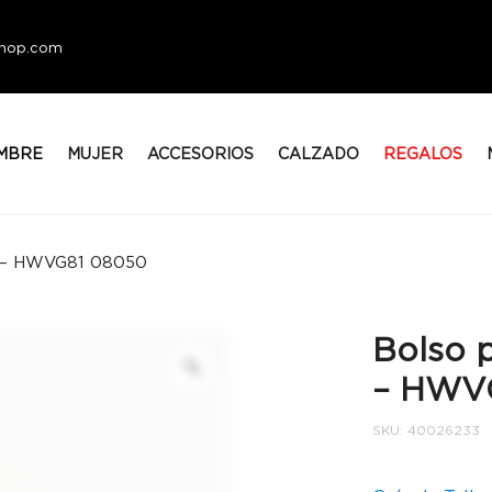
eshop.com
MBRE
MUJER
ACCESORIOS
CALZADO
REGALOS
c – HWVG81 08050
Bolso 
– HWV
SKU:
40026233