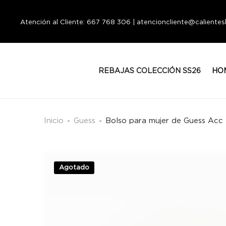
Atención al Cliente: 667 768 306 | atencioncliente@calient
REBAJAS COLECCIÓN SS26
HO
Inicio
Guess
Bolso para mujer de Guess Ac
Agotado