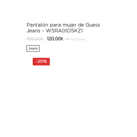
Pantalón para mujer de Guess
Jeans – W5RA0ID5KZ1
El
El
150,00
€
120,00
€
IVA incluido
precio
precio
original
actual
Jeans
era:
es:
150,00€.
120,00€.
-
20%