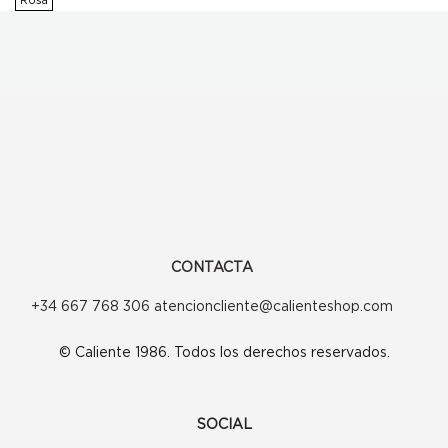
Rosa
era:
es:
200,00€.
140,00€.
CONTACTA
+34 667 768 306 atencioncliente@calienteshop.com
© Caliente 1986. Todos los derechos reservados.
SOCIAL