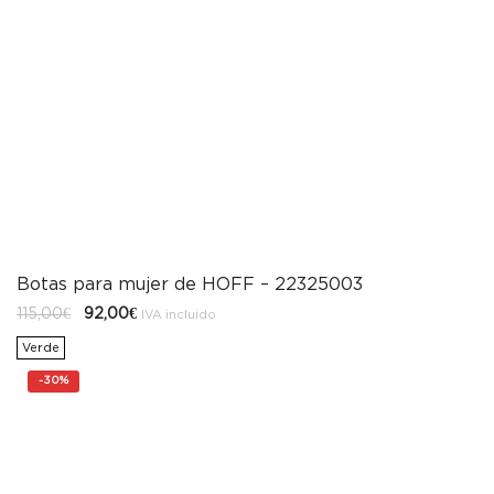
Botas para mujer de HOFF – 22325003
El
El
115,00
€
92,00
€
IVA incluido
precio
precio
original
actual
Verde
era:
es:
115,00€.
92,00€.
-
30%