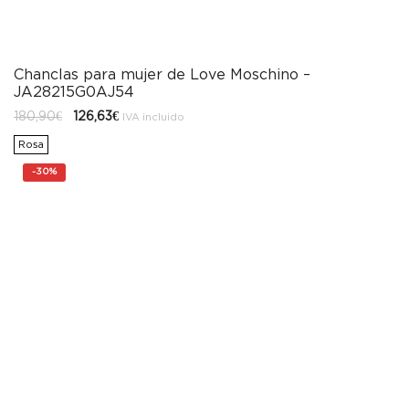
Chanclas para mujer de Love Moschino –
JA28215G0AJ54
El
El
180,90
€
126,63
€
IVA incluido
precio
precio
original
actual
Rosa
era:
es:
180,90€.
126,63€.
-
30%