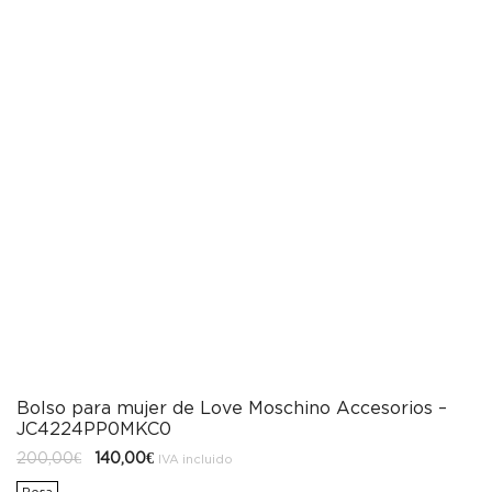
Bolso para mujer de Love Moschino Accesorios –
JC4224PP0MKC0
El
El
200,00
€
140,00
€
IVA incluido
precio
precio
original
actual