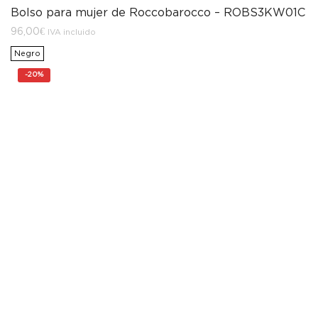
Bolso para mujer de Roccobarocco – ROBS3KW01C
96,00
€
IVA incluido
Negro
-
20%