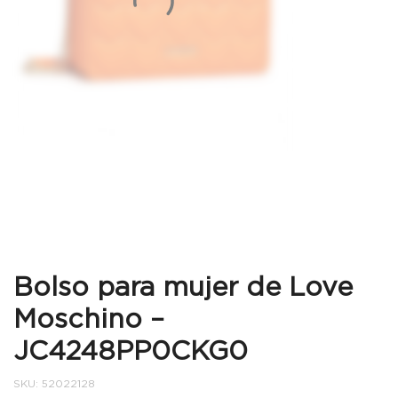
Bolso para mujer de Love
Moschino –
JC4248PP0CKG0
SKU:
52022128