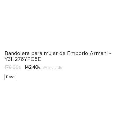
Bandolera para mujer de Emporio Armani –
Y3H276YFO5E
El
El
178,00
€
142,40
€
IVA incluido
precio
precio
original
actual
Rosa
era:
es:
178,00€.
142,40€.