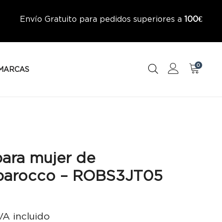
Envío Gratuito para pedidos superiores a
100€
0
MARCAS
para mujer de
barocco – ROBS3JT05
VA incluido