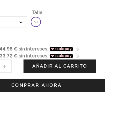
Talla
NT
AÑADIR AL CARRITO
COMPRAR AHORA
arocco
T05
d