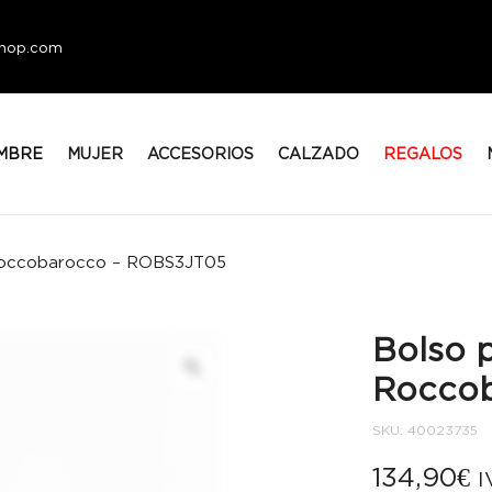
eshop.com
MBRE
MUJER
ACCESORIOS
CALZADO
REGALOS
 Roccobarocco – ROBS3JT05
Bolso 
Rocco
SKU:
40023735
134,90
€
I