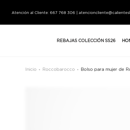
Atención al Cliente: 667 768 306 | atencioncliente@calient
REBAJAS COLECCIÓN SS26
HO
Inicio
Roccobarocco
Bolso para mujer de