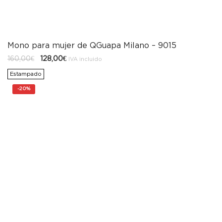
Mono para mujer de QGuapa Milano – 9015
El
El
160,00
€
128,00
€
IVA incluido
precio
precio
original
actual
Estampado
era:
es:
160,00€.
128,00€.
-
20%