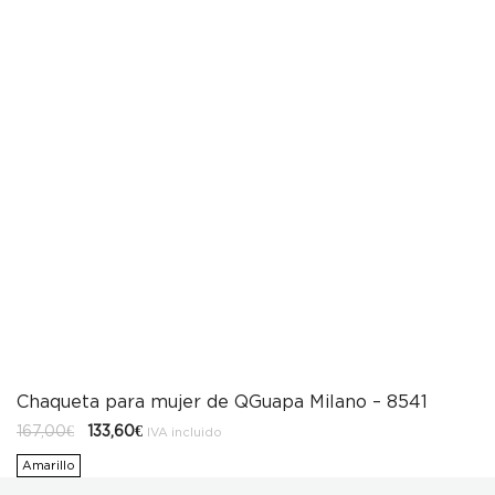
Chaqueta para mujer de QGuapa Milano – 8541
El
El
167,00
€
133,60
€
IVA incluido
precio
precio
original
actual
Amarillo
era:
es:
167,00€.
133,60€.