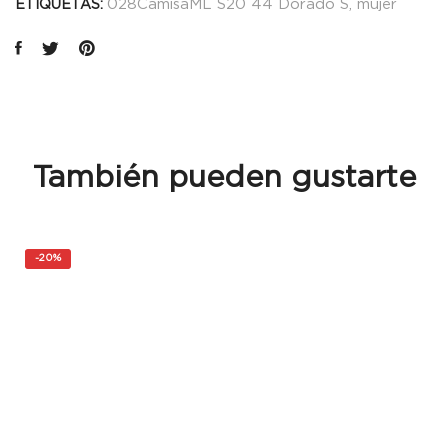
028CamisaML S20 44 Dorado S
,
mujer
ETIQUETAS:
También pueden gustarte
-
20%