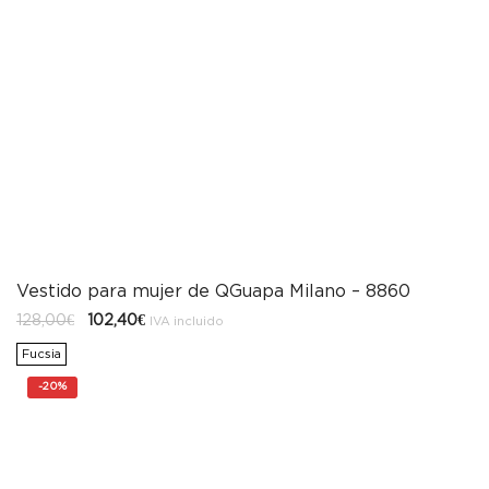
Vestido para mujer de QGuapa Milano – 8860
El
El
128,00
€
102,40
€
IVA incluido
precio
precio
original
actual
Fucsia
era:
es:
128,00€.
102,40€.
-
20%