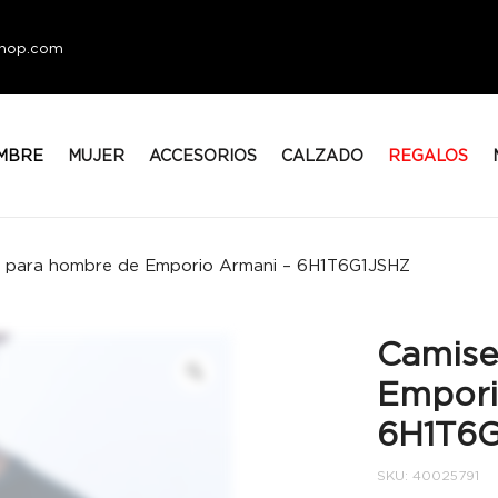
eshop.com
MBRE
MUJER
ACCESORIOS
CALZADO
REGALOS
 para hombre de Emporio Armani – 6H1T6G1JSHZ
Camise
Empori
6H1T6
SKU:
40025791