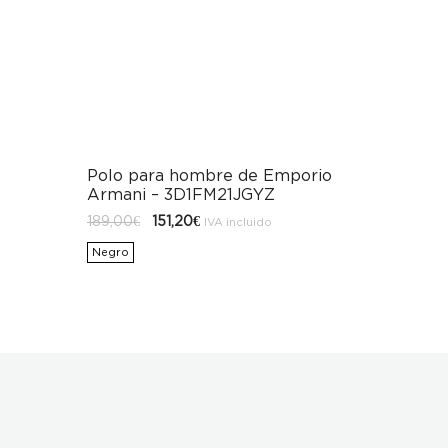
Polo para hombre de Emporio
Armani – 3D1FM21JGYZ
El
El
189,00
€
151,20
€
IVA incluido
precio
precio
original
actual
Negro
era:
es:
189,00€.
151,20€.