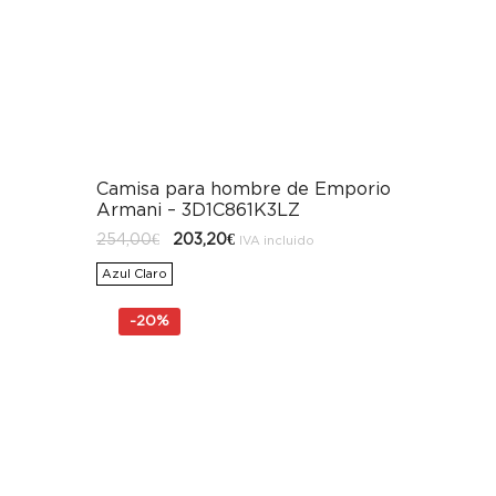
Camisa para hombre de Emporio
Armani – 3D1C861K3LZ
El
El
254,00
€
203,20
€
IVA incluido
precio
precio
original
actual
Azul Claro
era:
es:
254,00€.
203,20€.
-
20%