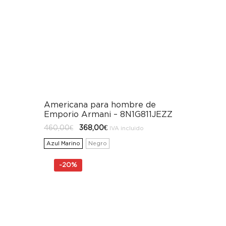
Americana para hombre de
Emporio Armani – 8N1G811JEZZ
El
El
460,00
€
368,00
€
IVA incluido
precio
precio
original
actual
Azul Marino
Negro
era:
es:
460,00€.
368,00€.
-
20%