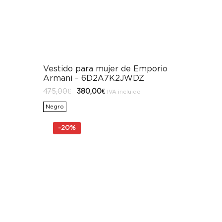
Vestido para mujer de Emporio
Armani – 6D2A7K2JWDZ
El
El
475,00
€
380,00
€
IVA incluido
precio
precio
original
actual
Negro
era:
es:
475,00€.
380,00€.
-
20%