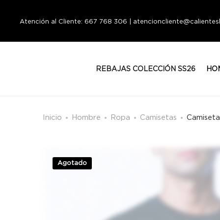
Atención al Cliente: 667 768 306 | atencioncliente@calient
REBAJAS COLECCIÓN SS26
HO
Inicio
Hombre
Ropa
Camisetas
Camiseta
Agotado