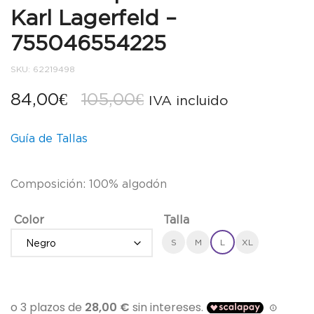
Karl Lagerfeld –
755046554225
SKU:
62219498
El
El
84,00
€
105,00
€
IVA incluido
precio
precio
Guía de Tallas
original
actual
era:
es:
Composición: 100% algodón
105,00€.
84,00€.
Color
Talla
S
M
L
XL