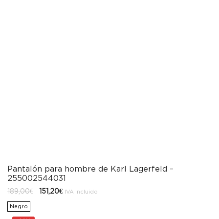
Pantalón para hombre de Karl Lagerfeld –
255002544031
El
El
189,00
€
151,20
€
IVA incluido
precio
precio
original
actual
Negro
era:
es:
189,00€.
151,20€.