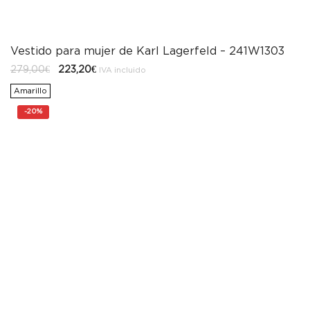
Vestido para mujer de Karl Lagerfeld – 241W1303
El
El
279,00
€
223,20
€
IVA incluido
precio
precio
original
actual
Amarillo
era:
es:
279,00€.
223,20€.
-
20%