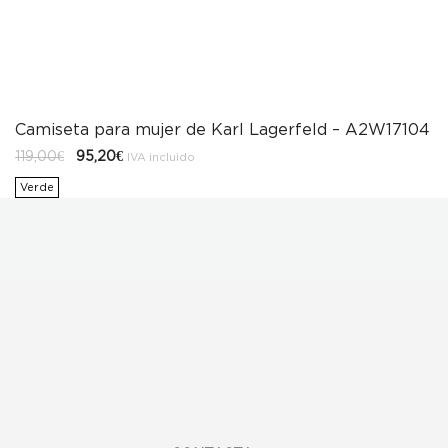
Camiseta para mujer de Karl Lagerfeld – A2W17104
El
El
119,00
€
95,20
€
IVA incluido
precio
precio
original
actual
Verde
era:
es:
119,00€.
95,20€.