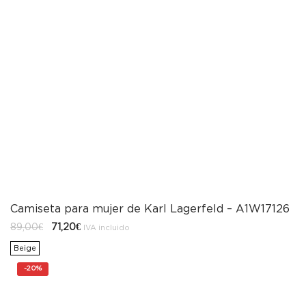
Camiseta para mujer de Karl Lagerfeld – A1W17126
El
El
89,00
€
71,20
€
IVA incluido
precio
precio
original
actual
Beige
era:
es:
89,00€.
71,20€.
-
20%