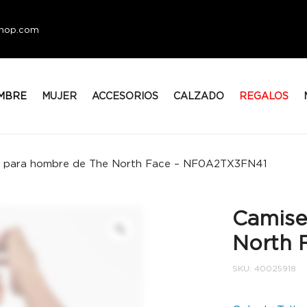
eshop.com
MBRE
MUJER
ACCESORIOS
CALZADO
REGALOS
a para hombre de The North Face – NF0A2TX3FN41
Camise
North 
SKU:
40025918