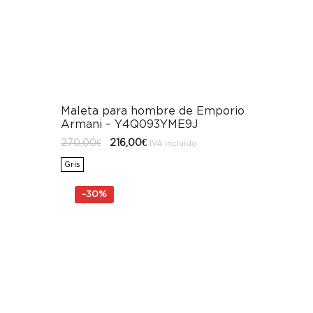
Maleta para hombre de Emporio
Armani – Y4Q093YME9J
El
El
270,00
€
216,00
€
IVA incluido
precio
precio
original
actual
Gris
era:
es:
270,00€.
216,00€.
-
30%