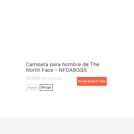
Camiseta para hombre de The
North Face – NF0A8GQS
35,00
€
IVA incluido
Envío de 8-10 días
Agua
Beige