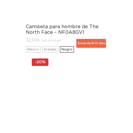
Camiseta para hombre de The
North Face – NF0A8GV1
32,00
€
IVA incluido
Envío de 8-10 días
Blanco
Granate
Negro
-
20%