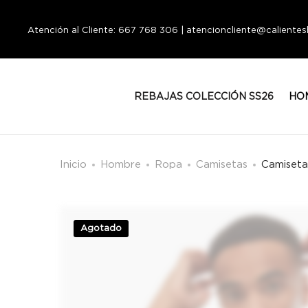
Atención al Cliente: 667 768 306 | atencioncliente@calient
REBAJAS COLECCIÓN SS26
HO
Inicio
Hombre
Ropa
Camisetas
Camiset
Agotado