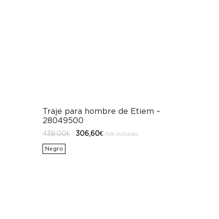
Traje para hombre de Etiem –
28049500
El
El
438,00
€
306,60
€
IVA incluido
precio
precio
original
actual
Negro
era:
es:
438,00€.
306,60€.