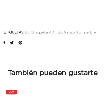
-
10061855
cantidad
BJ Chaqueta 40 FBE Negro XL
,
hombre
ETIQUETAS:
También pueden gustarte
-
20%