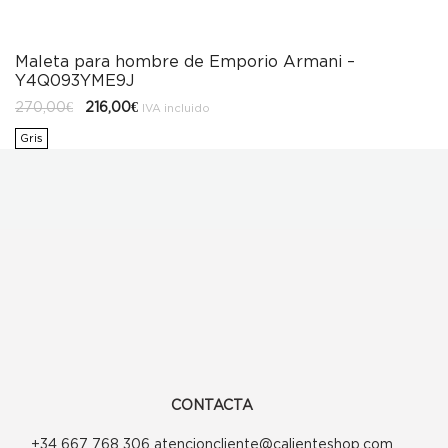
Maleta para hombre de Emporio Armani –
Y4Q093YME9J
El
El
270,00
€
216,00
€
IVA incluido
precio
precio
original
actual
Gris
era:
es:
270,00€.
216,00€.
CONTACTA
+34 667 768 306 atencioncliente@calienteshop.com