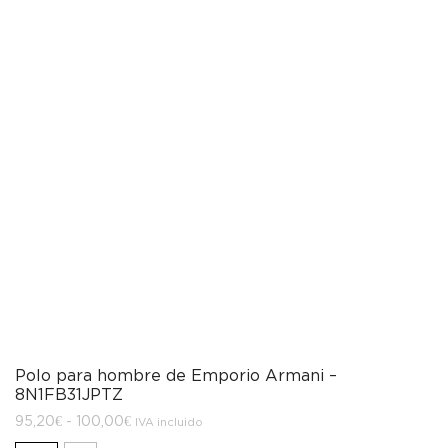
Polo para hombre de Emporio Armani –
8N1FB31JPTZ
Rango
95,20
€
-
100,00
€
IVA incluido
de
precios: