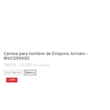
Camisa para hombre de Emporio Armani –
8N1C091NI9Z
Rango
148,00
€
-
151,20
€
IVA incluido
de
precios:
Azul Marino
Blanco
desde
148,00€
-
20%
hasta
151,20€