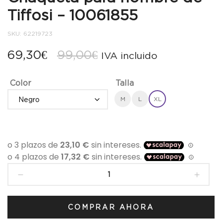
Tiffosi – 10061855
SKU:
62219723
El
El
69,30
€
99,00
€
IVA incluido
precio
precio
Color
Talla
original
actual
M
L
XL
era:
es:
99,00€.
69,30€.
Chaqueta
para
hombre
de
COMPRAR AHORA
Tiffosi