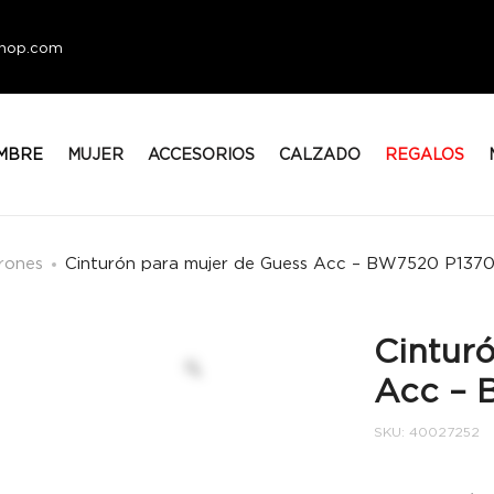
eshop.com
MBRE
MUJER
ACCESORIOS
CALZADO
REGALOS
rones
Cinturón para mujer de Guess Acc – BW7520 P137
Cintur
Acc – 
SKU:
40027252