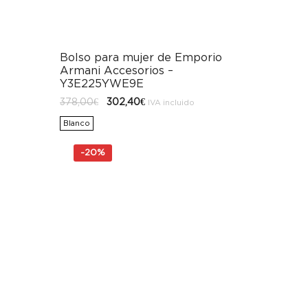
Bolso para mujer de Emporio
Armani Accesorios –
Y3E225YWE9E
El
El
378,00
€
302,40
€
IVA incluido
precio
precio
original
actual
Blanco
era:
es:
378,00€.
302,40€.
-
20%