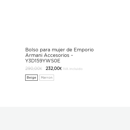
Bolso para mujer de Emporio
Armani Accesorios –
Y3D159YWS0E
El
El
290,00
€
232,00
€
IVA incluido
precio
precio
original
actual
Beige
Marron
era:
es:
290,00€.
232,00€.