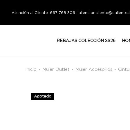
Atención al Cliente: 667 768 306 | atencioncliente@calient
REBAJAS COLECCIÓN SS26
HO
Inicio
Mujer Outlet
Mujer Accesorios
Cintu
Agotado