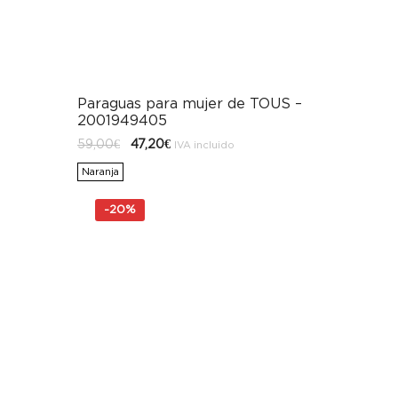
Paraguas para mujer de TOUS –
2001949405
El
El
59,00
€
47,20
€
IVA incluido
precio
precio
original
actual
Naranja
era:
es:
59,00€.
47,20€.
-
20%