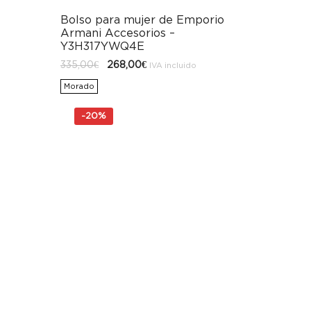
Bolso para mujer de Emporio
Armani Accesorios –
Y3H317YWQ4E
El
El
335,00
€
268,00
€
IVA incluido
precio
precio
original
actual
Morado
era:
es:
335,00€.
268,00€.
-
20%