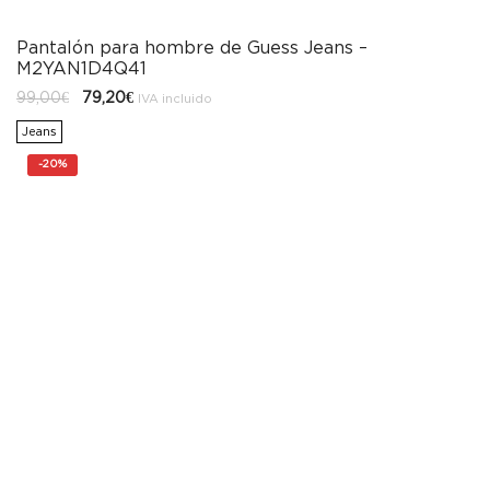
Pantalón para hombre de Guess Jeans –
M2YAN1D4Q41
El
El
99,00
€
79,20
€
IVA incluido
precio
precio
original
actual
Jeans
era:
es:
99,00€.
79,20€.
-
20%