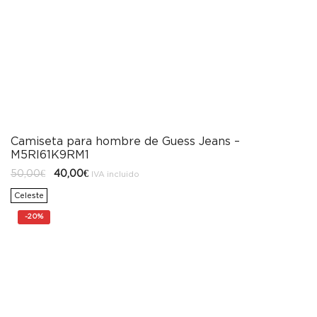
Camiseta para hombre de Guess Jeans –
M5RI61K9RM1
El
El
50,00
€
40,00
€
IVA incluido
precio
precio
original
actual
Celeste
era:
es:
50,00€.
40,00€.
-
20%