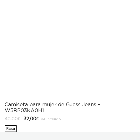
Camiseta para mujer de Guess Jeans –
W5RP03KA0H1
El
El
40,00
€
32,00
€
IVA incluido
precio
precio
original
actual
Rosa
era:
es:
40,00€.
32,00€.