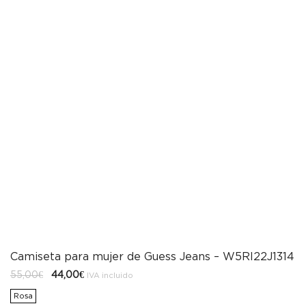
Camiseta para mujer de Guess Jeans – W5RI22J1314
El
El
55,00
€
44,00
€
IVA incluido
precio
precio
original
actual
Rosa
era:
es: