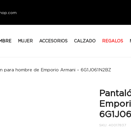
eshop.com
MBRE
MUJER
ACCESORIOS
CALZADO
REGALOS
ón para hombre de Emporio Armani – 6G1J061N2BZ
Pantal
Empori
6G1J0
SKU:
40017837