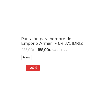
Pantalón para hombre de
Emporio Armani – 6R1J751DRIZ
El
El
235,00
€
188,00
€
IVA incluido
precio
precio
original
actual
Jeans
era:
es:
235,00€.
188,00€.
-
20%