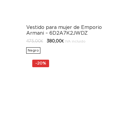
Vestido para mujer de Emporio
Armani – 6D2A7K2JWDZ
El
El
475,00
€
380,00
€
IVA incluido
precio
precio
original
actual
Negro
era:
es:
475,00€.
380,00€.
-
20%