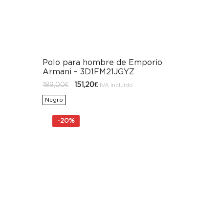
Polo para hombre de Emporio
Armani – 3D1FM21JGYZ
El
El
189,00
€
151,20
€
IVA incluido
precio
precio
original
actual
Negro
era:
es:
189,00€.
151,20€.
-
20%