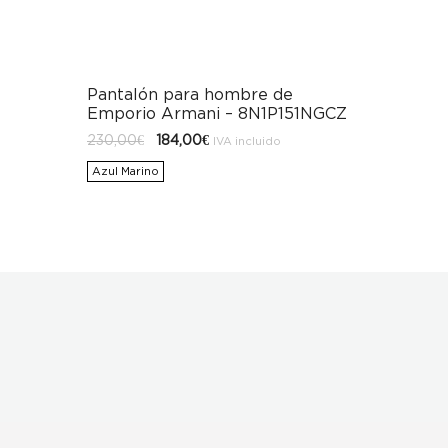
Pantalón para hombre de
Emporio Armani – 8N1P151NGCZ
El
El
230,00
€
184,00
€
IVA incluido
precio
precio
original
actual
Azul Marino
era:
es:
230,00€.
184,00€.