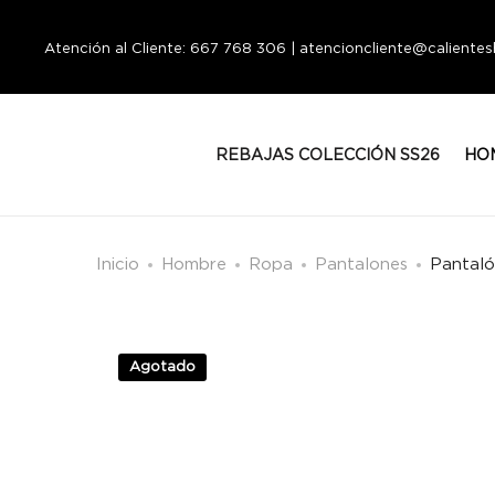
Atención al Cliente: 667 768 306 | atencioncliente@calient
REBAJAS COLECCIÓN SS26
HO
Inicio
Hombre
Ropa
Pantalones
Pantal
Agotado