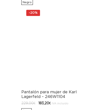
original
actual
Negro
era:
es:
249,00€.
199,20€.
-
20%
Pantalón para mujer de Karl
Lagerfeld – 246W1104
El
El
229,00
€
183,20
€
IVA incluido
precio
precio
original
actual