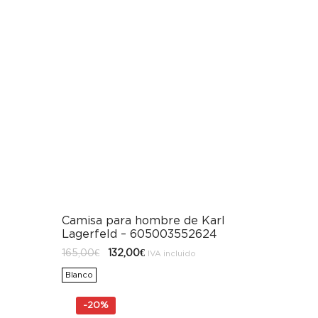
Camisa para hombre de Karl
Lagerfeld – 605003552624
El
El
165,00
€
132,00
€
IVA incluido
precio
precio
original
actual
Blanco
era:
es:
165,00€.
132,00€.
-
20%