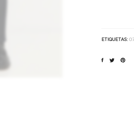
cantida
0
ETIQUETAS: