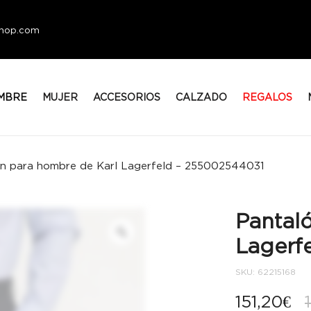
eshop.com
MBRE
MUJER
ACCESORIOS
CALZADO
REGALOS
n para hombre de Karl Lagerfeld – 255002544031
Pantal
Lagerf
SKU:
62215168
151,20
€