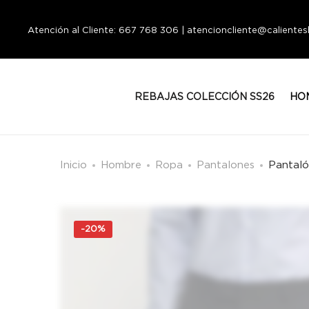
Atención al Cliente: 667 768 306 | atencioncliente@calient
REBAJAS COLECCIÓN SS26
HO
Inicio
Hombre
Ropa
Pantalones
Pantaló
-
20%