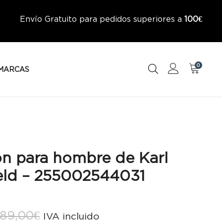
Envío Gratuito para pedidos superiores a
100€
0
MARCAS
ón para hombre de Karl
eld – 255002544031
El
El
189,00
€
IVA incluido