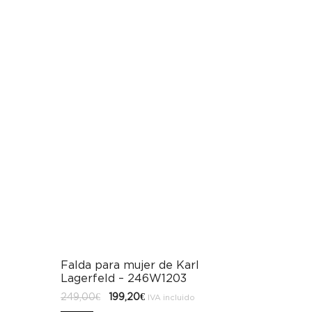
Falda para mujer de Karl
Lagerfeld – 246W1203
El
El
249,00
€
199,20
€
IVA incluido
precio
precio