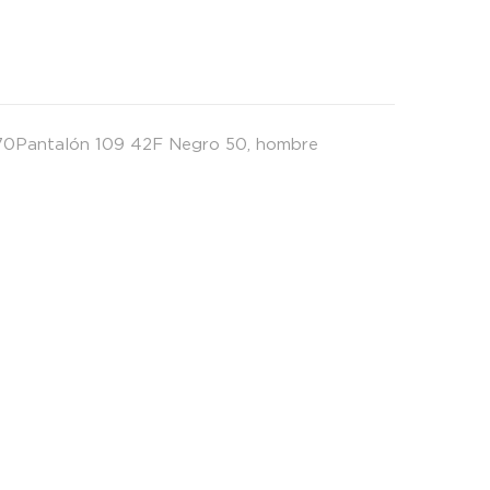
d
70Pantalón 109 42F Negro 50
,
hombre