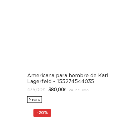
Americana para hombre de Karl
Lagerfeld – 155274544035
El
El
475,00
€
380,00
€
IVA incluido
precio
precio
original
actual
Negro
era:
es:
475,00€.
380,00€.
-
20%