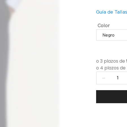
Guía de Talla
Color
Pantaló
para
hombre
de
Karl
Lagerfe
-
255002