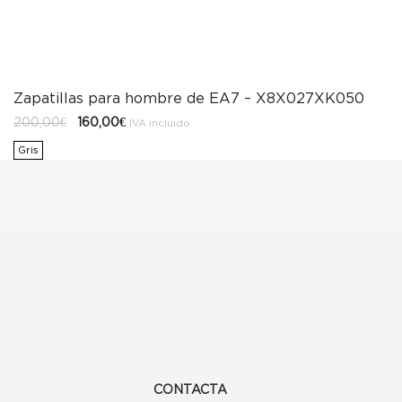
Zapatillas para hombre de EA7 – X8X027XK050
El
El
200,00
€
160,00
€
IVA incluido
precio
precio
original
actual
Gris
era:
es:
200,00€.
160,00€.
CONTACTA