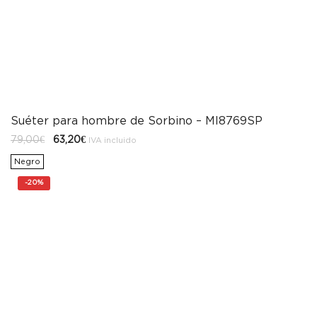
Suéter para hombre de Sorbino – MI8769SP
El
El
79,00
€
63,20
€
IVA incluido
precio
precio
original
actual
Negro
era:
es:
79,00€.
63,20€.
-
20%