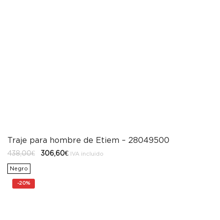
Traje para hombre de Etiem – 28049500
El
El
438,00
€
306,60
€
IVA incluido
precio
precio
original
actual
Negro
era:
es:
438,00€.
306,60€.
-
20%