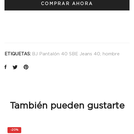
de
COMPRAR AHORA
Tiffosi
-
10061383
cantidad
BJ Pantalón 40 SBE Jeans 40
,
hombre
ETIQUETAS:
También pueden gustarte
-
20%