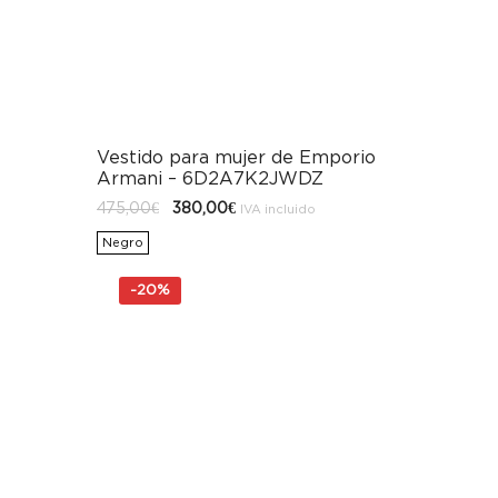
Vestido para mujer de Emporio
Armani – 6D2A7K2JWDZ
El
El
475,00
€
380,00
€
IVA incluido
precio
precio
original
actual
Negro
era:
es:
475,00€.
380,00€.
-
20%