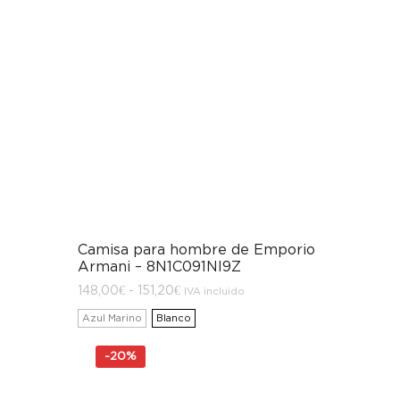
Camisa para hombre de Emporio
Armani – 8N1C091NI9Z
Rango
148,00
€
-
151,20
€
IVA incluido
de
precios:
Azul Marino
Blanco
desde
148,00€
hasta
-
20%
151,20€