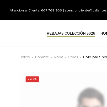
Atención al Cliente: 667 768 306 | atencioncliente@calient
REBAJAS COLECCIÓN SS26
HO
Inicio
Hombre
Ropa
Polos
Polo para h
-
20%