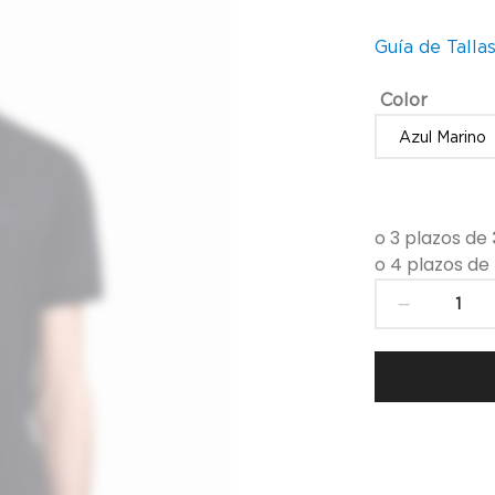
Guía de Talla
Color
Polo
para
hombre
de
Empori
Armani
-
EM0045