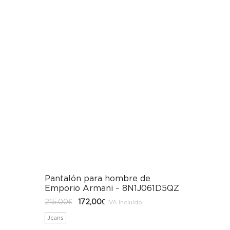
Pantalón para hombre de
Emporio Armani – 8N1J061D5QZ
El
El
215,00
€
172,00
€
IVA incluido
precio
precio
original
actual
Jeans
era:
es:
215,00€.
172,00€.