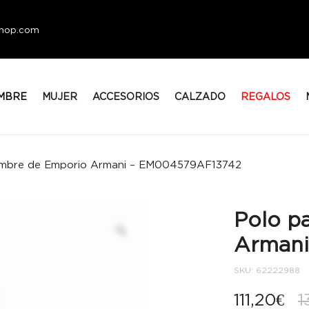
eshop.com
MBRE
MUJER
ACCESORIOS
CALZADO
REGALOS
ombre de Emporio Armani – EM004579AF13742
Polo p
Armani
SKU:
62222988
111,20
€
1