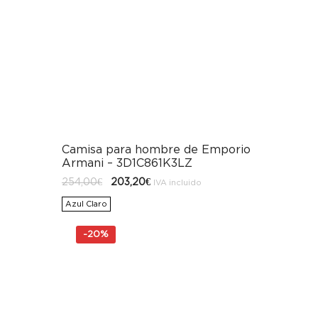
Camisa para hombre de Emporio
Armani – 3D1C861K3LZ
El
El
254,00
€
203,20
€
IVA incluido
precio
precio
original
actual
Azul Claro
era:
es:
254,00€.
203,20€.
-
20%