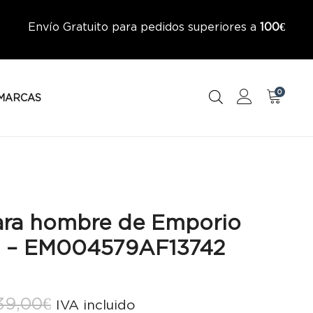
Envío Gratuito para pedidos superiores a
100€
0
MARCAS
ara hombre de Emporio
 – EM004579AF13742
El
El
39,00
€
IVA incluido