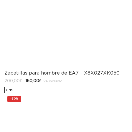
Zapatillas para hombre de EA7 – X8X027XK050
El
El
200,00
€
160,00
€
IVA incluido
precio
precio
original
actual
Gris
era:
es:
200,00€.
160,00€.
-
30%