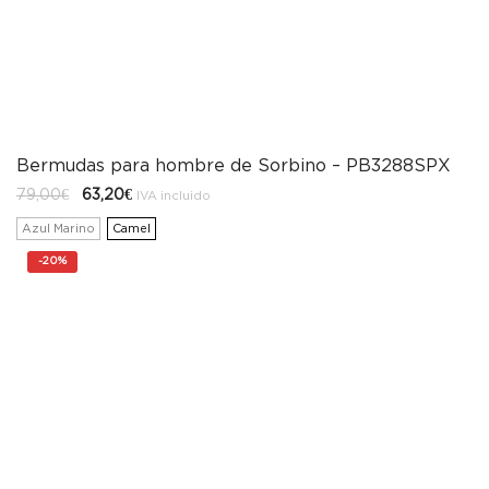
Bermudas para hombre de Sorbino – PB3288SPX
El
El
79,00
€
63,20
€
IVA incluido
precio
precio
original
actual
Azul Marino
Camel
era:
es:
79,00€.
63,20€.
-
20%