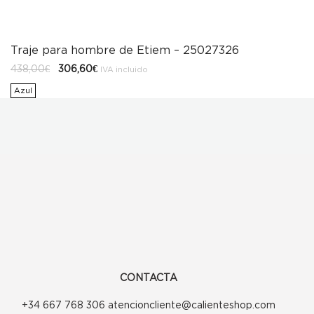
Traje para hombre de Etiem – 25027326
El
El
438,00
€
306,60
€
IVA incluido
precio
precio
original
actual
Azul
era:
es:
438,00€.
306,60€.
CONTACTA
+34 667 768 306 atencioncliente@calienteshop.com