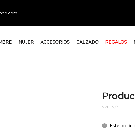
eshop.com
MBRE
MUJER
ACCESORIOS
CALZADO
REGALOS
Produc
SKU:
N/A
Este produc