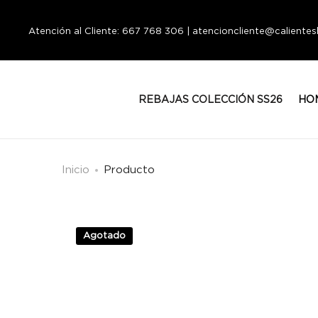
Atención al Cliente: 667 768 306 | atencioncliente@calient
REBAJAS COLECCIÓN SS26
HO
Inicio
Producto
Agotado