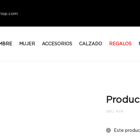
eshop.com
MBRE
MUJER
ACCESORIOS
CALZADO
REGALOS
Produc
SKU:
N/A
Este produc