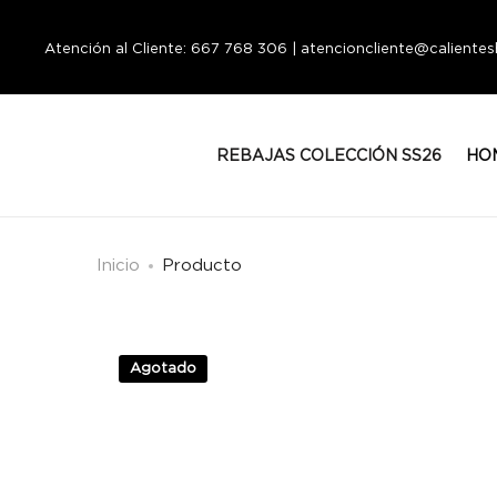
Atención al Cliente: 667 768 306 | atencioncliente@calient
REBAJAS COLECCIÓN SS26
HO
Inicio
Producto
Agotado