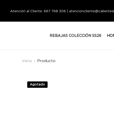
Atención al Cliente: 667 768 306 | atencioncliente@calient
REBAJAS COLECCIÓN SS26
HO
Inicio
Producto
Agotado