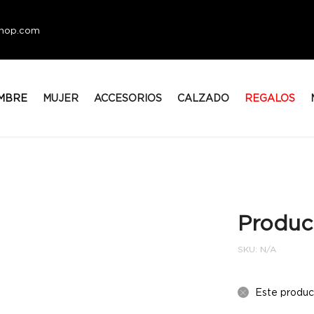
eshop.com
MBRE
MUJER
ACCESORIOS
CALZADO
REGALOS
Produc
SKU:
N/A
Este produc