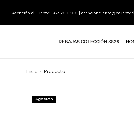
Atención al Cliente: 667 768 306 | atencioncliente@calient
REBAJAS COLECCIÓN SS26
HO
Inicio
Producto
Agotado