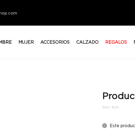
eshop.com
MBRE
MUJER
ACCESORIOS
CALZADO
REGALOS
Produc
SKU:
N/A
Este produc