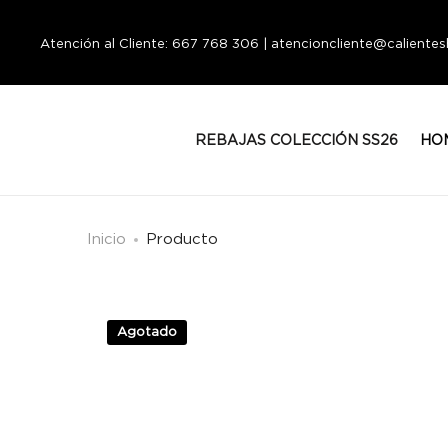
Atención al Cliente: 667 768 306 | atencioncliente@calient
REBAJAS COLECCIÓN SS26
HO
Inicio
Producto
Agotado