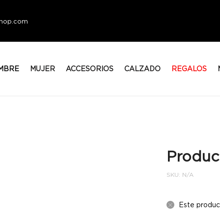
eshop.com
MBRE
MUJER
ACCESORIOS
CALZADO
REGALOS
Produc
SKU:
N/A
Este produc