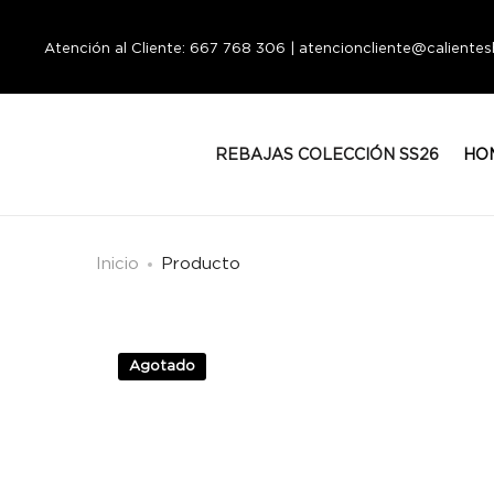
Atención al Cliente: 667 768 306 | atencioncliente@calient
REBAJAS COLECCIÓN SS26
HO
Inicio
Producto
Agotado