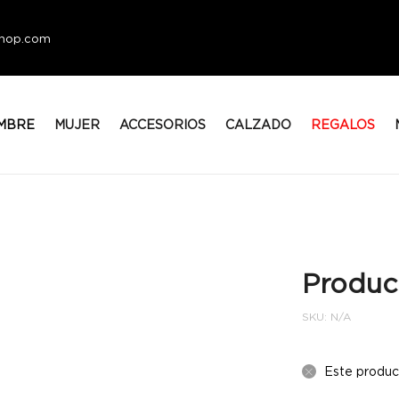
eshop.com
MBRE
MUJER
ACCESORIOS
CALZADO
REGALOS
Produc
SKU:
N/A
Este produc