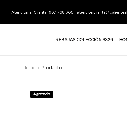
Atención al Cliente: 667 768 306 | atencioncliente@calient
REBAJAS COLECCIÓN SS26
HO
Inicio
Producto
Agotado