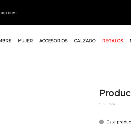
eshop.com
MBRE
MUJER
ACCESORIOS
CALZADO
REGALOS
Produc
SKU:
N/A
Este produc