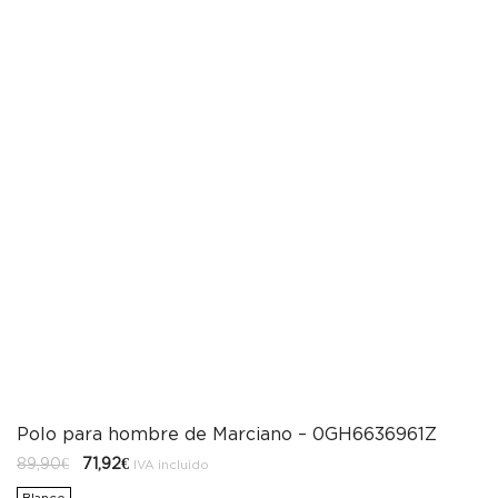
Polo para hombre de Marciano – 0GH6636961Z
El
El
89,90
€
71,92
€
IVA incluido
precio
precio
original
actual