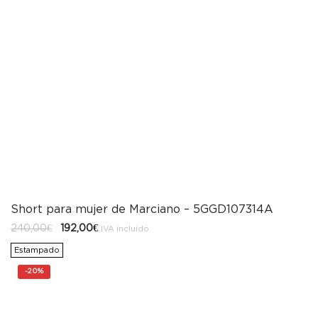
Short para mujer de Marciano – 5GGD107314A
El
El
240,00
€
192,00
€
IVA incluido
precio
precio
original
actual
Estampado
era:
es:
240,00€.
192,00€.
-
20%