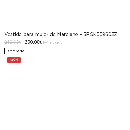
Vestido para mujer de Marciano – 5RGK559603Z
El
El
250,00
€
200,00
€
IVA incluido
precio
precio
original
actual
Estampado
era:
es:
250,00€.
200,00€.
-
20%