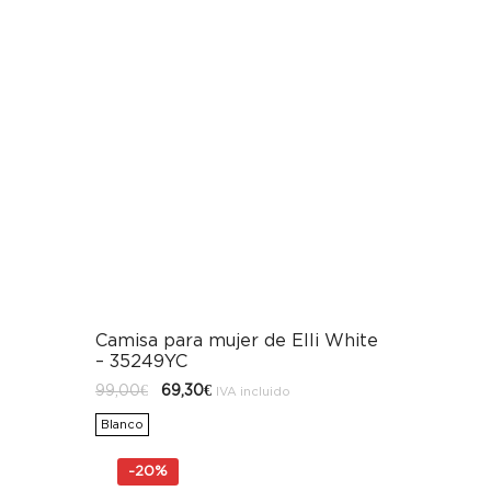
Camisa para mujer de Elli White
– 35249YC
El
El
99,00
€
69,30
€
IVA incluido
precio
precio
original
actual
Blanco
era:
es:
99,00€.
69,30€.
-
20%