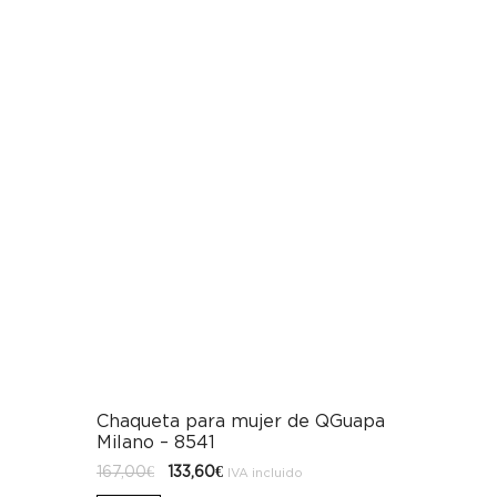
Chaqueta para mujer de QGuapa
Milano – 8541
El
El
167,00
€
133,60
€
IVA incluido
precio
precio