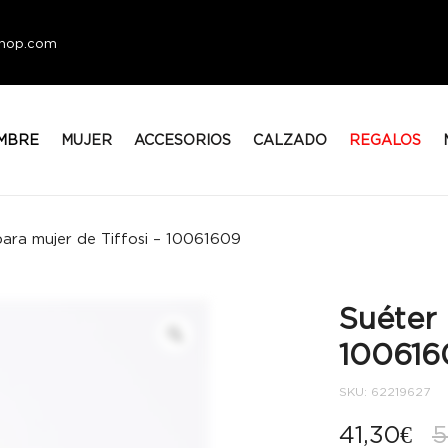
eshop.com
MBRE
MUJER
ACCESORIOS
CALZADO
REGALOS
para mujer de Tiffosi – 10061609
Suéter 
100616
SKU:
62219627
41,30
€
5