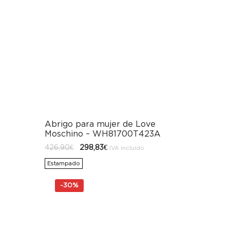
Abrigo para mujer de Love
Moschino – WH81700T423A
El
El
426,90
€
298,83
€
IVA incluido
precio
precio
original
actual
Estampado
era:
es:
426,90€.
298,83€.
-
30%