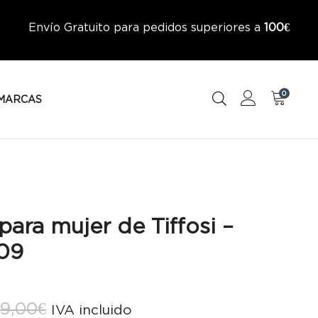
Envío Gratuito para pedidos superiores a
100€
0
MARCAS
para mujer de Tiffosi –
09
El
El
9,00
€
IVA incluido