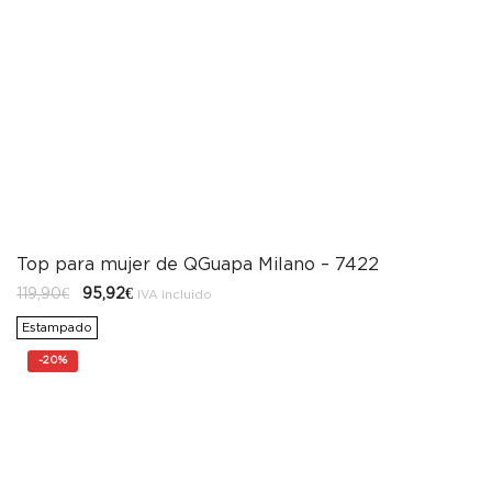
Top para mujer de QGuapa Milano – 7422
El
El
119,90
€
95,92
€
IVA incluido
precio
precio
original
actual
Estampado
era:
es:
119,90€.
95,92€.
-
20%