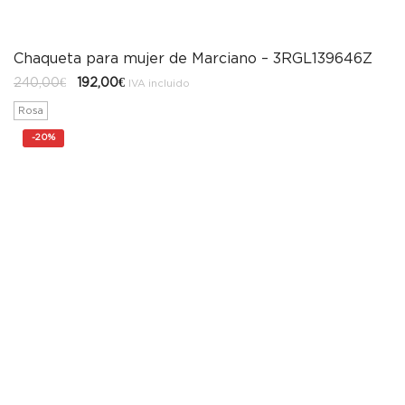
Chaqueta para mujer de Marciano – 3RGL139646Z
El
El
240,00
€
192,00
€
IVA incluido
precio
precio
original
actual
Rosa
era:
es:
240,00€.
192,00€.
-
20%