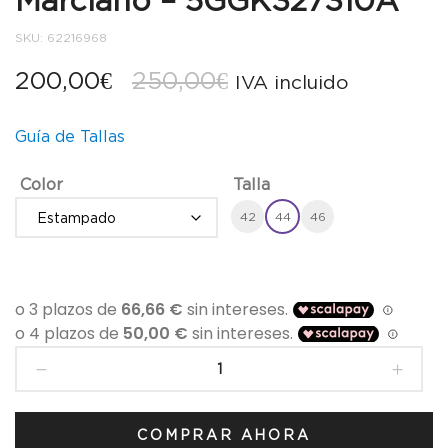
Marciano – 5GGK327310A
SKU:
62216968
El
El
200,00
€
250,00
€
IVA incluido
precio
precio
Guía de Tallas
original
actual
Color
Talla
era:
es:
42
44
46
250,00€.
200,00€.
Vestido
para
mujer
de
COMPRAR AHORA