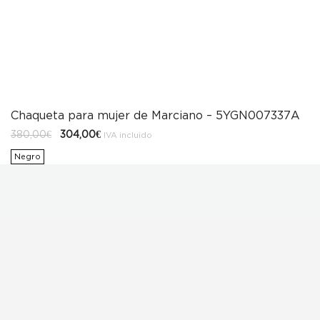
Chaqueta para mujer de Marciano – 5YGN007337A
El
El
380,00
€
304,00
€
IVA incluido
precio
precio
original
actual
Negro
era:
es:
380,00€.
304,00€.