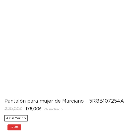
Pantalón para mujer de Marciano – 5RGB107254A
El
El
220,00
€
176,00
€
IVA incluido
precio
precio
original
actual
Azul Marino
era:
es:
220,00€.
176,00€.
-
20%