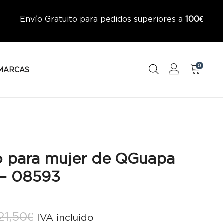
Envío Gratuito para pedidos superiores a
100€
0
MARCAS
o para mujer de QGuapa
 – 08593
El
El
21,50
€
IVA incluido