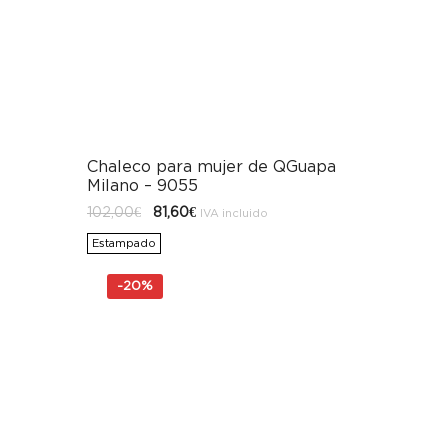
Chaleco para mujer de QGuapa
Milano – 9055
El
El
102,00
€
81,60
€
IVA incluido
precio
precio
original
actual
Estampado
era:
es:
102,00€.
81,60€.
-
20%