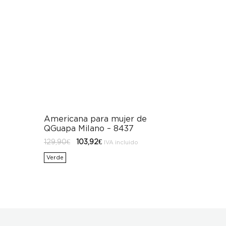
Americana para mujer de
QGuapa Milano – 8437
El
El
129,90
€
103,92
€
IVA incluido
precio
precio
original
actual
Verde
era:
es:
129,90€.
103,92€.