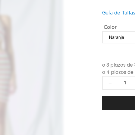
Guía de Talla
Color
Vestido
para
mujer
de
QGuapa
Milano
-
08593