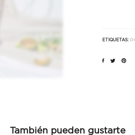
cantida
04
ETIQUETAS:
También pueden gustarte