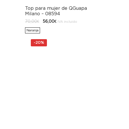
Top para mujer de QGuapa
Milano – 08594
El
El
70,00
€
56,00
€
IVA incluido
precio
precio
original
actual
Naranja
era:
es:
70,00€.
56,00€.
-
20%