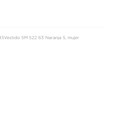
d
5Vestido SM S22 63 Naranja S
,
mujer