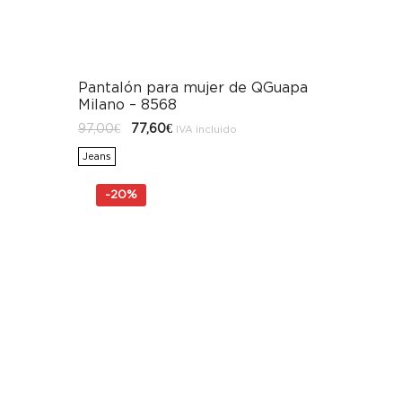
Pantalón para mujer de QGuapa
Milano – 8568
El
El
97,00
€
77,60
€
IVA incluido
precio
precio
original
actual
Jeans
era:
es:
97,00€.
77,60€.
-
20%