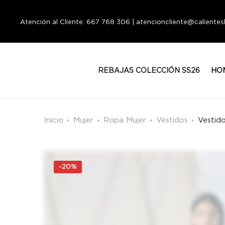
Atención al Cliente: 667 768 306 | atencioncliente@calient
REBAJAS COLECCIÓN SS26
HO
Inicio
Mujer
Ropa Mujer
Vestidos
Vestid
-
20%