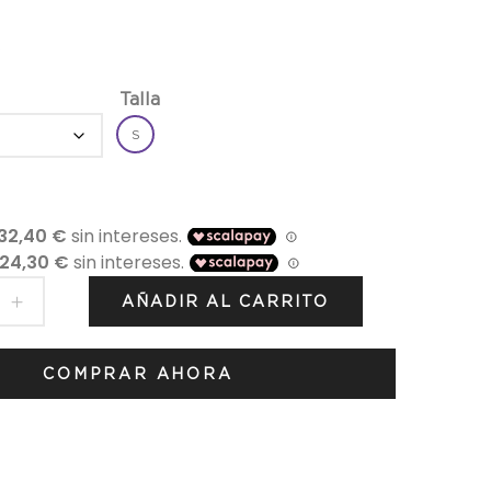
precio
precio
s
original
actual
Talla
era:
es:
S
121,50€.
97,20€.
AÑADIR AL CARRITO
COMPRAR AHORA