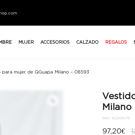
eshop.com
MBRE
MUJER
ACCESORIOS
CALZADO
REGALOS
o para mujer de QGuapa Milano – 08593
Vestid
Milano
SKU:
62201076
97,20
€
1