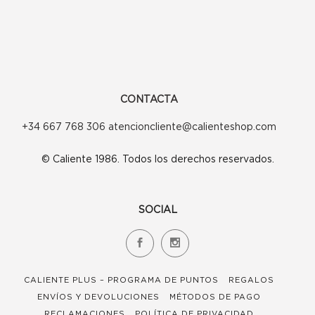
pueden
pueden
elegir
elegir
en
en
la
la
página
página
CONTACTA
de
de
+34 667 768 306 atencioncliente@calienteshop.com
producto
producto
© Caliente 1986. Todos los derechos reservados.
SOCIAL
CALIENTE PLUS – PROGRAMA DE PUNTOS
REGALOS
ENVÍOS Y DEVOLUCIONES
MÉTODOS DE PAGO
RECLAMACIONES
POLÍTICA DE PRIVACIDAD