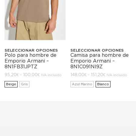
SELECCIONAR OPCIONES
SELECCIONAR OPCIONES
Camisa para hombre de
Polo para hombre de
Este
Este
Emporio Armani –
Emporio Armani –
producto
producto
8N1C091NI9Z
8N1FB31JPTZ
Rango
Rango
148,00
€
-
151,20
€
95,20
€
-
100,00
€
tiene
tiene
IVA incluido
IVA incluido
de
de
precios:
precios:
Azul Marino
Blanco
Beige
Gris
múltiples
múltiples
desde
desde
148,00€
95,20€
hasta
hasta
variantes.
variantes.
151,20€
100,00€
Las
Las
opciones
opciones
se
se