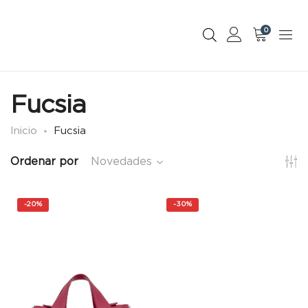
0
Fucsia
Inicio
Fucsia
Ordenar por
Novedades
-
20%
-
30%