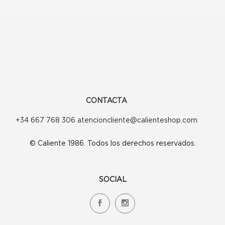
opciones
opciones
se
se
pueden
pueden
elegir
elegir
en
en
la
la
CONTACTA
página
página
+34 667 768 306 atencioncliente@calienteshop.com
de
de
© Caliente 1986. Todos los derechos reservados.
producto
producto
SOCIAL