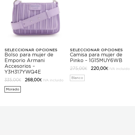
SELECCIONAR OPCIONES
SELECCIONAR OPCIONES
Bolso para mujer de
Camisa para mujer de
Este
Este
Emporio Armani
Pinko – 1G15MUY6WB
producto
producto
Accesorios –
El
El
275,00
€
220,00
€
IVA incluido
Y3H317YWQ4E
precio
precio
tiene
tiene
original
actual
Blanco
El
El
335,00
€
268,00
€
IVA incluido
era:
es:
precio
precio
275,00€.
220,00€.
múltiples
múltiples
original
actual
Morado
era:
es:
variantes.
variantes.
335,00€.
268,00€.
Las
Las
opciones
opciones
se
se