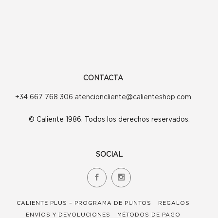
pueden
pueden
elegir
elegir
en
en
la
la
página
página
CONTACTA
de
de
+34 667 768 306 atencioncliente@calienteshop.com
producto
producto
© Caliente 1986. Todos los derechos reservados.
SOCIAL
CALIENTE PLUS – PROGRAMA DE PUNTOS
REGALOS
ENVÍOS Y DEVOLUCIONES
MÉTODOS DE PAGO