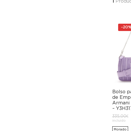
1
Produc
-
20
Bolso p
de Emp
Armani 
– Y3H3
E
335,00
€
incluido
o
e
Morado