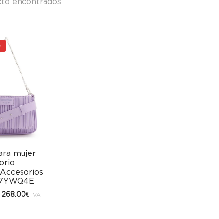
to encontrados
%
ara mujer
orio
Accesorios
17YWQ4E
l
El
268,00
€
IVA
precio
precio
riginal
actual
ra:
es: