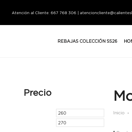
Atención al Cliente: 667 768 306 | atencioncliente@calient
REBAJAS COLECCIÓN SS26
HO
Precio
Mo
Inicio
Precio
Precio
mínimo
máximo