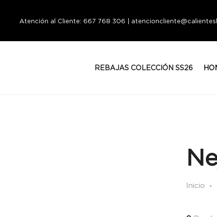
Atención al Cliente: 667 768 306 | atencioncliente@calient
REBAJAS COLECCIÓN SS26
HO
Ne
Inicio