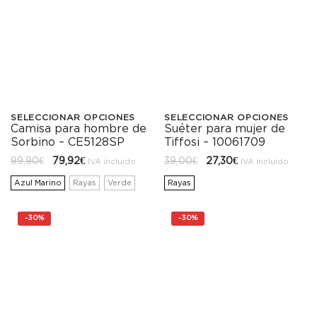
SELECCIONAR OPCIONES
SELECCIONAR OPCIONES
Camisa para hombre de
Suéter para mujer de
Este
Este
Sorbino – CE5128SP
Tiffosi – 10061709
producto
producto
El
El
El
El
99,90
€
79,92
€
39,00
€
27,30
€
IVA incluido
IVA incluido
precio
precio
precio
precio
tiene
tiene
original
actual
original
actual
Azul Marino
Rayas
Verde
Rayas
era:
es:
era:
es:
99,90€.
79,92€.
39,00€.
27,30€.
múltiples
múltiples
-
30%
-
30%
variantes.
variantes.
Las
Las
opciones
opciones
se
se