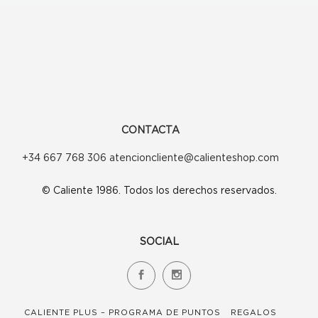
se
se
pueden
pueden
elegir
elegir
en
en
la
la
CONTACTA
página
página
+34 667 768 306 atencioncliente@calienteshop.com
de
de
© Caliente 1986. Todos los derechos reservados.
producto
producto
SOCIAL
CALIENTE PLUS – PROGRAMA DE PUNTOS
REGALOS