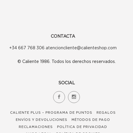
pueden
elegir
en
la
CONTACTA
página
+34 667 768 306 atencioncliente@calienteshop.com
de
© Caliente 1986. Todos los derechos reservados.
producto
SOCIAL
CALIENTE PLUS – PROGRAMA DE PUNTOS
REGALOS
ENVÍOS Y DEVOLUCIONES
MÉTODOS DE PAGO
RECLAMACIONES
POLÍTICA DE PRIVACIDAD