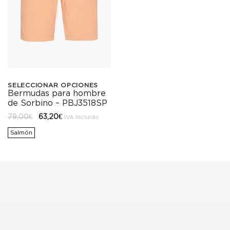
SELECCIONAR OPCIONES
Bermudas para hombre
Este
de Sorbino – PBJ3518SP
producto
El
El
79,00
€
63,20
€
IVA incluido
precio
precio
tiene
original
actual
Salmón
era:
es:
79,00€.
63,20€.
múltiples
variantes.
Las
opciones
se