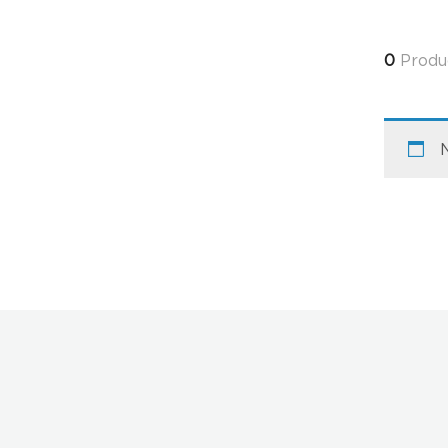
0
Produ
N