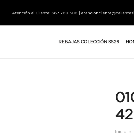
Atención al Cliente: 667 768 306 | atencioncliente@calient
REBAJAS COLECCIÓN SS26
HO
01
42
Inicio