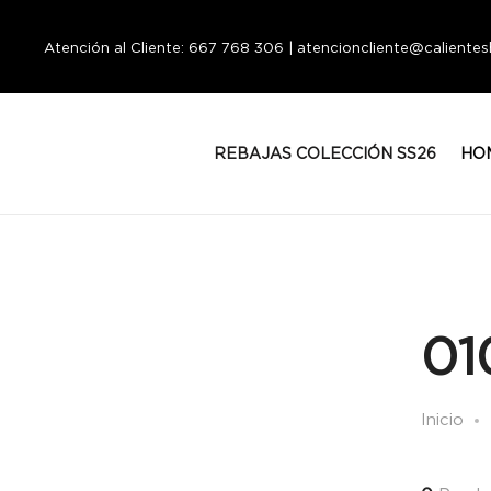
Atención al Cliente: 667 768 306 | atencioncliente@calient
REBAJAS COLECCIÓN SS26
HO
01
Inicio