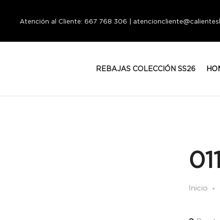
Atención al Cliente: 667 768 306 | atencioncliente@calient
REBAJAS COLECCIÓN SS26
HO
01
Inicio