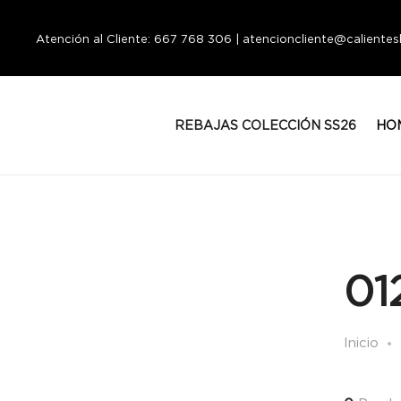
Atención al Cliente: 667 768 306 | atencioncliente@calient
REBAJAS COLECCIÓN SS26
HO
01
Inicio