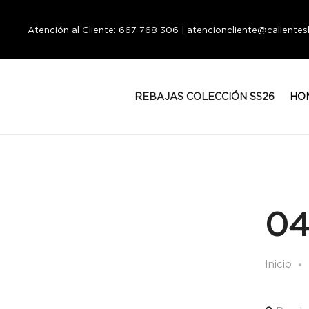
Atención al Cliente: 667 768 306 | atencioncliente@calient
REBAJAS COLECCIÓN SS26
HO
04
Inicio