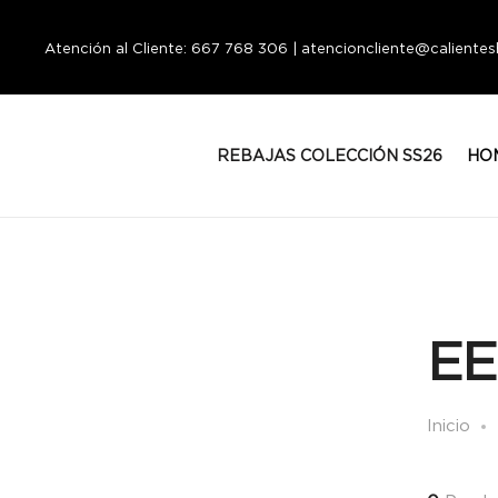
Atención al Cliente: 667 768 306 | atencioncliente@calient
REBAJAS COLECCIÓN SS26
HO
EE
Inicio